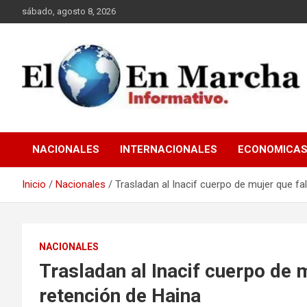
Saltar
sábado, agosto 8, 2026
al
contenido
elmundoenmarcha.net
NACIONALES
INTERNACIONALES
ECONOMICA
Inicio
Nacionales
Trasladan al Inacif cuerpo de mujer que fa
NACIONALES
Trasladan al Inacif cuerpo de m
retención de Haina