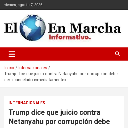
Saltar
viernes, agosto 7, 2026
al
contenido
elmundoenmarcha.net
Inicio
Internacionales
Trump dice que juicio contra Netanyahu por corrupción debe
ser «cancelado inmediatamente»
INTERNACIONALES
Trump dice que juicio contra
Netanyahu por corrupción debe