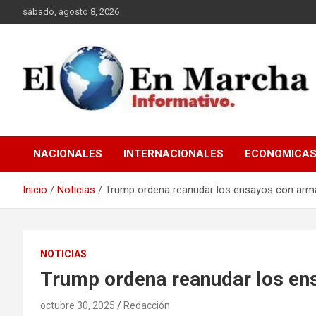
Saltar
sábado, agosto 8, 2026
al
contenido
elmundoenmarcha.net
NACIONALES
INTERNACIONALES
ECONOMICA
Inicio
Noticias
Trump ordena reanudar los ensayos con arm
NOTICIAS
Trump ordena reanudar los en
octubre 30, 2025
Redacción