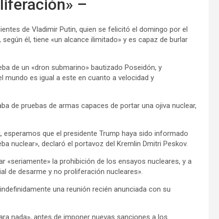
liferación» –
ntes de Vladimir Putin, quien se felicitó el domingo por el
, según él, tiene «un alcance ilimitado» y es capaz de burlar
rueba de un «dron submarino» bautizado Poseidón, y
l mundo es igual a este en cuanto a velocidad y
aba de pruebas de armas capaces de portar una ojiva nuclear,
ik, esperamos que el presidente Trump haya sido informado
 nuclear», declaró el portavoz del Kremlin Dmitri Peskov.
r «seriamente» la prohibición de los ensayos nucleares, y a
l de desarme y no proliferación nucleares».
ndefinidamente una reunión recién anunciada con su
ra nada», antes de imponer nuevas sanciones a los