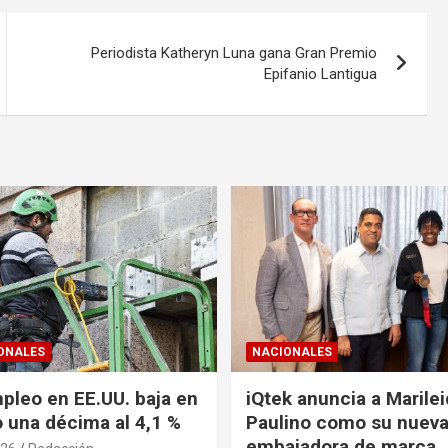
Periodista Katheryn Luna gana Gran Premio
Epifanio Lantigua
ONALES
NACIONALES
pleo en EE.UU. baja en
iQtek anuncia a Marile
o una décima al 4,1 %
Paulino como su nuev
embajadora de marca