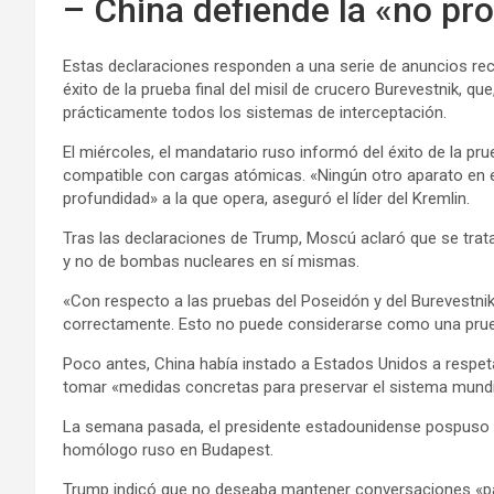
– China defiende la «no pro
Estas declaraciones responden a una serie de anuncios recie
éxito de la prueba final del misil de crucero Burevestnik, que
prácticamente todos los sistemas de interceptación.
El miércoles, el mandatario ruso informó del éxito de la p
compatible con cargas atómicas. «Ningún otro aparato en e
profundidad» a la que opera, aseguró el líder del Kremlin.
Tras las declaraciones de Trump, Moscú aclaró que se trat
y no de bombas nucleares en sí mismas.
«Con respecto a las pruebas del Poseidón y del Burevestn
correctamente. Esto no puede considerarse como una prueba
Poco antes, China había instado a Estados Unidos a respeta
tomar «medidas concretas para preservar el sistema mundia
La semana pasada, el presidente estadounidense pospuso i
homólogo ruso en Budapest.
Trump indicó que no deseaba mantener conversaciones «pa