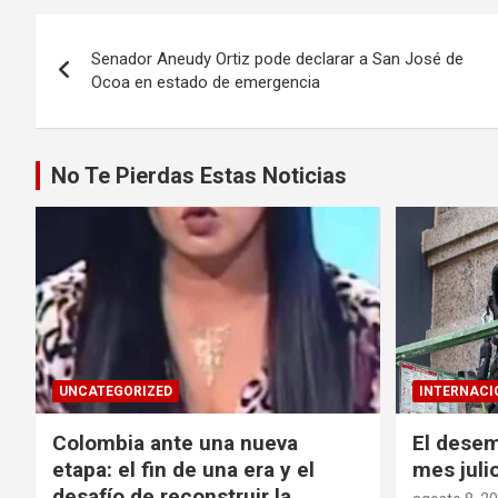
de
Navegación
entradas
Senador Aneudy Ortiz pode declarar a San José de
de
Ocoa en estado de emergencia
entradas
No Te Pierdas Estas Noticias
UNCATEGORIZED
INTERNACI
Colombia ante una nueva
El desem
etapa: el fin de una era y el
mes juli
desafío de reconstruir la