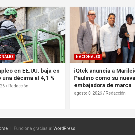
ONALES
NACIONALES
pleo en EE.UU. baja en
iQtek anuncia a Marile
o una décima al 4,1 %
Paulino como su nuev
embajadora de marca
026
Redacción
agosto 8, 2026
Redacción
orse
Funciona gracias a:
WordPress