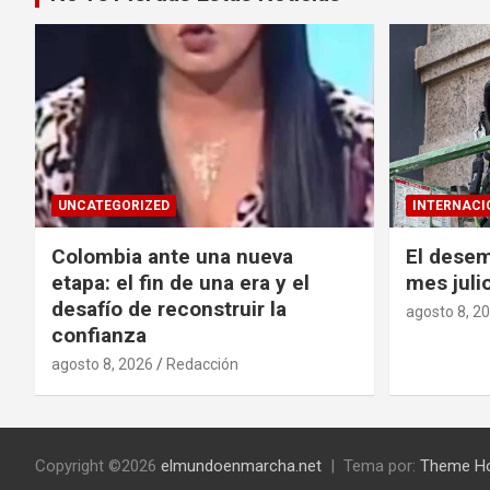
UNCATEGORIZED
INTERNACI
Colombia ante una nueva
El desem
etapa: el fin de una era y el
mes juli
desafío de reconstruir la
agosto 8, 2
confianza
agosto 8, 2026
Redacción
Copyright ©2026
elmundoenmarcha.net
Tema por:
Theme H