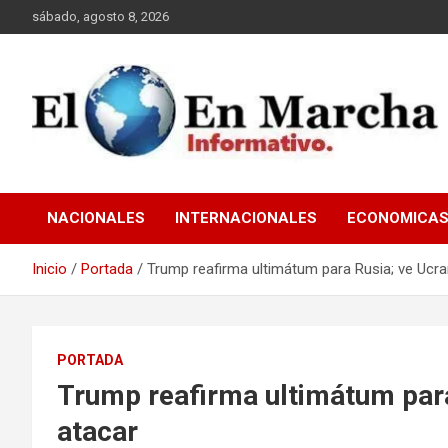
Saltar
sábado, agosto 8, 2026
al
contenido
elmundoenmarcha.net
NACIONALES
INTERNACIONALES
ECONOMICA
Inicio
Portada
Trump reafirma ultimátum para Rusia; ve Ucra
PORTADA
Trump reafirma ultimátum para
atacar