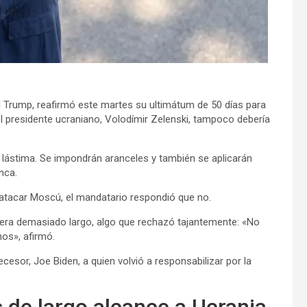
d Trump, reafirmó este martes su ultimátum de 50 días para
l presidente ucraniano, Volodímir Zelenski, tampoco debería
a lástima. Se impondrán aranceles y también se aplicarán
nca.
atacar Moscú, el mandatario respondió que no.
 era demasiado largo, algo que rechazó tajantemente: «No
os», afirmó.
cesor, Joe Biden, a quien volvió a responsabilizar por la
s de largo alcance a Ucrania