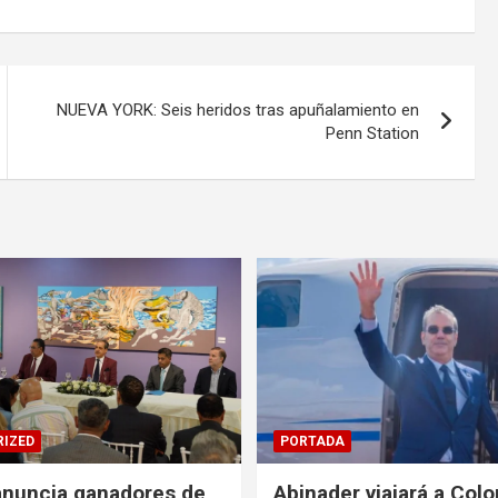
NUEVA YORK: Seis heridos tras apuñalamiento en
Penn Station
IZED
PORTADA
anuncia ganadores de
Abinader viajará a Col