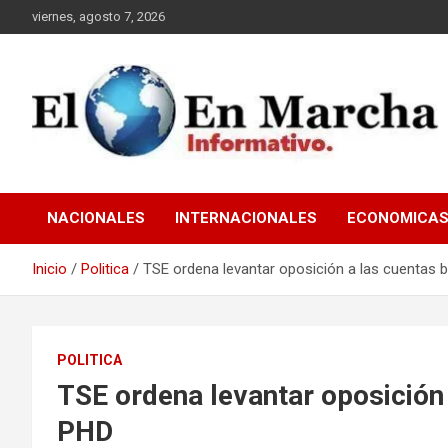
Saltar
viernes, agosto 7, 2026
al
contenido
elmundoenmarcha.net
NACIONALES
INTERNACIONALES
ECONOMICA
Inicio
Politica
TSE ordena levantar oposición a las cuentas 
POLITICA
TSE ordena levantar oposición 
PHD