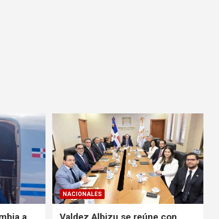
NACIONALES
ombia a
Valdez Albizu se reúne con