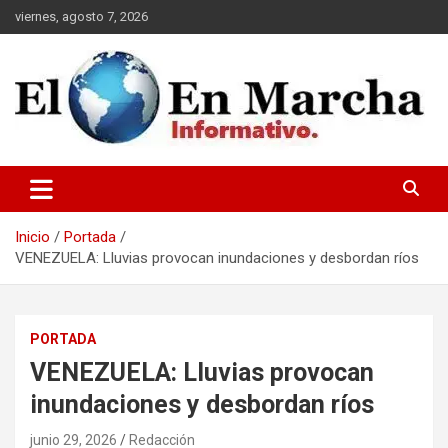
Saltar
viernes, agosto 7, 2026
al
contenido
elmundoenmarcha.net
Inicio
Portada
VENEZUELA: Lluvias provocan inundaciones y desbordan ríos
PORTADA
VENEZUELA: Lluvias provocan
inundaciones y desbordan ríos
junio 29, 2026
Redacción