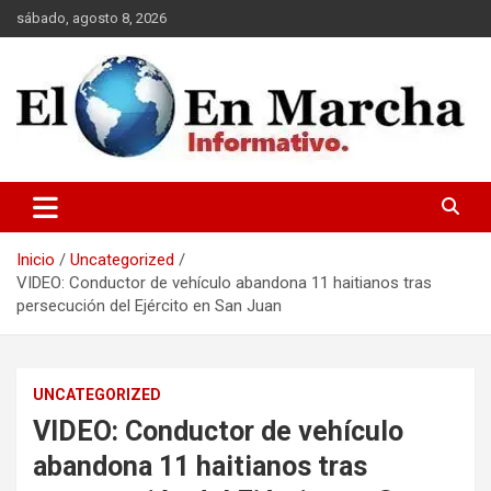
Saltar
sábado, agosto 8, 2026
al
contenido
elmundoenmarcha.net
Inicio
Uncategorized
VIDEO: Conductor de vehículo abandona 11 haitianos tras
persecución del Ejército en San Juan
UNCATEGORIZED
VIDEO: Conductor de vehículo
abandona 11 haitianos tras