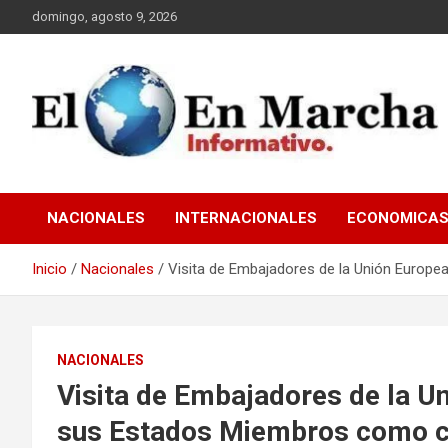
Saltar
domingo, agosto 9, 2026
al
contenido
elmundoenmarcha.net
NACIONALES
INTERNACIONALES
ECONOMICA
Inicio
Nacionales
Visita de Embajadores de la Unión Europe
NACIONALES
Visita de Embajadores de la U
sus Estados Miembros como co