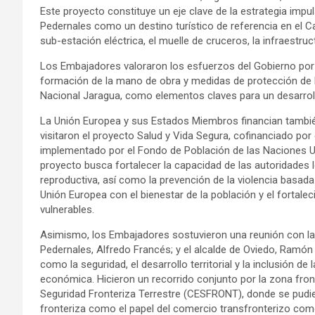
Este proyecto constituye un eje clave de la estrategia imp
Pedernales como un destino turístico de referencia en el Car
sub-estación eléctrica, el muelle de cruceros, la infraestruc
Los Embajadores valoraron los esfuerzos del Gobierno po
formación de la mano de obra y medidas de protección de l
Nacional Jaragua, como elementos claves para un desarrollo 
La Unión Europea y sus Estados Miembros financian también v
visitaron el proyecto Salud y Vida Segura, cofinanciado po
implementado por el Fondo de Población de las Naciones 
proyecto busca fortalecer la capacidad de las autoridades l
reproductiva, así como la prevención de la violencia basad
Unión Europea con el bienestar de la población y el fortale
vulnerables.
Asimismo, los Embajadores sostuvieron una reunión con la g
Pedernales, Alfredo Francés; y el alcalde de Oviedo, Ramón
como la seguridad, el desarrollo territorial y la inclusión
económica. Hicieron un recorrido conjunto por la zona fro
Seguridad Fronteriza Terrestre (CESFRONT), donde se pudie
fronteriza como el papel del comercio transfronterizo c