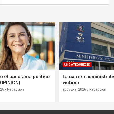
UNCATEGORIZED
do el panorama político
La carrera administrati
(OPINION)
víctima
026
Redacción
agosto 9, 2026
Redacción