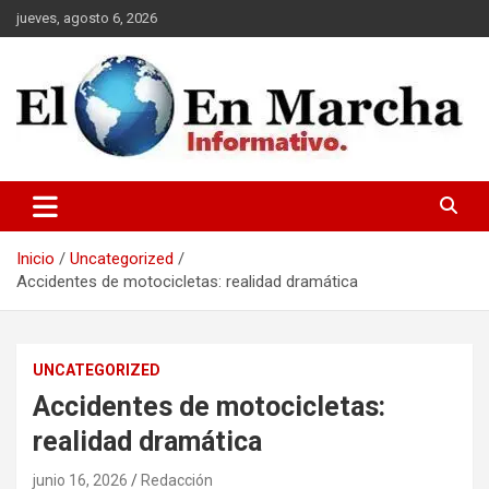
Saltar
jueves, agosto 6, 2026
al
contenido
elmundoenmarcha.net
Inicio
Uncategorized
Accidentes de motocicletas: realidad dramática
UNCATEGORIZED
Accidentes de motocicletas:
realidad dramática
junio 16, 2026
Redacción