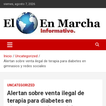
Saltar
viernes, agosto 7, 2026
al
contenido
elmundoenmarcha.net
Inicio
Uncategorized
Alertan sobre venta ilegal de terapia para diabetes en
gimnasios y redes sociales
UNCATEGORIZED
Alertan sobre venta ilegal de
terapia para diabetes en