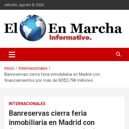
Saltar
sábado, agosto 8, 2026
al
contenido
elmundoenmarcha.net
Inicio
Internacionales
Banreservas cierra feria inmobiliaria en Madrid con
financiamientos por más de RD$3,798 millones
INTERNACIONALES
Banreservas cierra feria
inmobiliaria en Madrid con