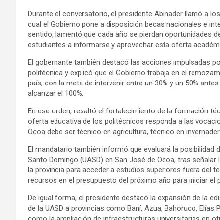
Durante el conversatorio, el presidente Abinader llamó a lo
cual el Gobierno pone a disposición becas nacionales e int
sentido, lamentó que cada año se pierdan oportunidades de 
estudiantes a informarse y aprovechar esta oferta académ
El gobernante también destacó las acciones impulsadas por
politécnica y explicó que el Gobierno trabaja en el remozam
país, con la meta de intervenir entre un 30% y un 50% ante
alcanzar el 100%.
En ese orden, resaltó el fortalecimiento de la formación té
oferta educativa de los politécnicos responda a las vocacio
Ocoa debe ser técnico en agricultura, técnico en invernadero,
El mandatario también informó que evaluará la posibilidad
Santo Domingo (UASD) en San José de Ocoa, tras señalar la
la provincia para acceder a estudios superiores fuera del terr
recursos en el presupuesto del próximo año para iniciar el 
De igual forma, el presidente destacó la expansión de la ed
de la UASD a provincias como Baní, Azua, Bahoruco, Elías 
como la ampliación de infraestructuras universitarias en o