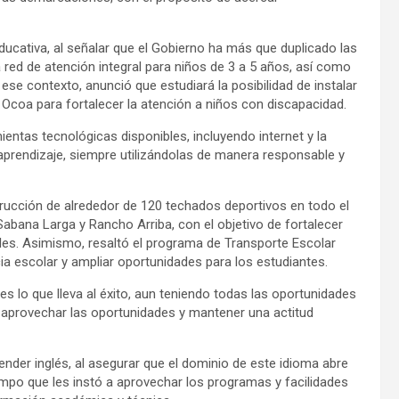
ucativa, al señalar que el Gobierno ha más que duplicado las
a red de atención integral para niños de 3 a 5 años, así como
se contexto, anunció que estudiará la posibilidad de instalar
n Ocoa para fortalecer la atención a niños con discapacidad.
entas tecnológicas disponibles, incluyendo internet y la
el aprendizaje, siempre utilizándolas de manera responsable y
trucción de alrededor de 120 techados deportivos en todo el
Sabana Larga y Rancho Arriba, con el objetivo de fortalecer
les. Asimismo, resaltó el programa de Transporte Escolar
a escolar y ampliar oportunidades para los estudiantes.
 es lo que lleva al éxito, aun teniendo todas las oportunidades
a aprovechar las oportunidades y mantener una actitud
render inglés, al asegurar que el dominio de este idioma abre
mpo que les instó a aprovechar los programas y facilidades