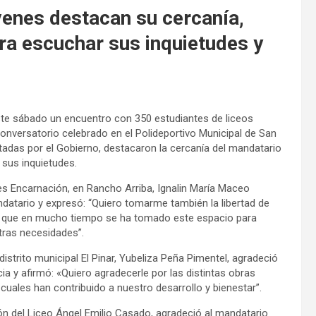
enes destacan su cercanía,
ra escuchar sus inquietudes y
ste sábado un encuentro con 350 estudiantes de liceos
conversatorio celebrado en el Polideportivo Municipal de San
tadas por el Gobierno, destacaron la cercanía del mandatario
 sus inquietudes.
mes Encarnación, en Rancho Arriba, Ignalin María Maceo
datario y expresó: “Quiero tomarme también la libertad de
tes que en mucho tiempo se ha tomado este espacio para
tras necesidades”.
istrito municipal El Pinar, Yubeliza Peña Pimentel, agradeció
cia y afirmó: «Quiero agradecerle por las distintas obras
uales han contribuido a nuestro desarrollo y bienestar”.
ión del Liceo Ángel Emilio Casado, agradeció al mandatario