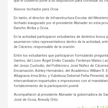
que el Gobierno pone a su disposición para continuar su f
Nuevos techados para Ocoa
En tanto, el director de Infraestructura Escolar del Ministe
techado inaugurado por el presidente Abinader en esta pro
Rancho Arriba y Ocoa.
En la actividad participaron estudiantes de distintos liceo
asumieron roles representativos dentro de la actividad, ent
de Cáceres, responsable de la oración.
Entre los estudiantes que participaron formulando pregunta
Santos, del Liceo Ángel Emilio Casado; Ferdenys Mateo La
del Jesús Custodio, del Politécnico José Núñez de Cáceres;
Encarnación; Ashley Hernández, del Académico William R. E
Altagracia Irma Brito; y Yubelissa Delismel Peña Pimentel, 
intercambiaron inquietudes e impresiones con el mandatario 
fortalecimiento de la participación juvenil.
Acompañaron al presidente Abinader la gobernadora de San 
José de Ocoa, Aneudy Ortiz.