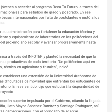
s jóvenes a acceder al programa Beca Tu Futuro, a través del
ernacionales para estudios de grado y posgrado. En ese
becas internacionales por falta de postulantes e instó a los
ica.
 su administración para fortalecer la educación técnica y
iento y equipamiento de laboratorios en los politécnicos del
s del próximo año escolar y avanzar progresivamente hasta
cnica a través del INFOTEP y planteó la necesidad de que la
nes productivas de cada territorio. “Un politécnico aquí en
 técnico en agricultura y frutales”, indicó.
 de establecer una extensión de la Universidad Autónoma de
s dificultades de movilidad que enfrentan los estudiantes de
itorio. En ese sentido, dijo que estudiará la disponibilidad de
proyecto.
ucación superior impulsada por el Gobierno, citando la llegada
Piña, Hato Mayor, Sánchez Ramírez y Santiago Rodríguez, así
tras demarcaciones, con el propósito de acercar