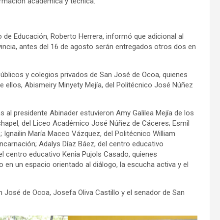
ormación académica y técnica.
rio de Educación, Roberto Herrera, informó que adicional al
vincia, antes del 16 de agosto serán entregados otros dos en
s públicos y colegios privados de San José de Ocoa, quienes
re ellos, Abismeiry Minyety Mejía, del Politécnico José Núñez
s al presidente Abinader estuvieron Amy Galilea Mejía de los
chapel, del Liceo Académico José Núñez de Cáceres; Esmil
 Ignailin María Maceo Vázquez, del Politécnico William
ncarnación; Adalys Díaz Báez, del centro educativo
del centro educativo Kenia Pujols Casado, quienes
en un espacio orientado al diálogo, la escucha activa y el
José de Ocoa, Josefa Oliva Castillo y el senador de San