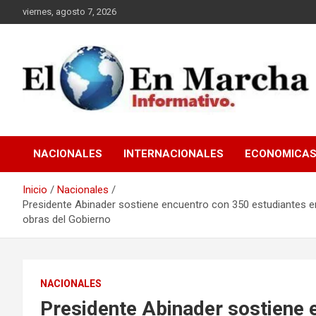
Saltar
viernes, agosto 7, 2026
al
contenido
elmundoenmarcha.net
NACIONALES
INTERNACIONALES
ECONOMICA
Inicio
Nacionales
Presidente Abinader sostiene encuentro con 350 estudiantes e
obras del Gobierno
NACIONALES
Presidente Abinader sostiene 