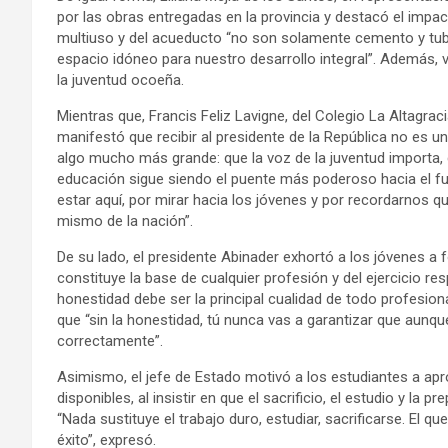
por las obras entregadas en la provincia y destacó el impac
multiuso y del acueducto “no son solamente cemento y tube
espacio idóneo para nuestro desarrollo integral”. Además, v
la juventud ocoeña.
Mientras que, Francis Feliz Lavigne, del Colegio La Altagrac
manifestó que recibir al presidente de la República no es 
algo mucho más grande: que la voz de la juventud importa
educación sigue siendo el puente más poderoso hacia el fu
estar aquí, por mirar hacia los jóvenes y por recordarnos q
mismo de la nación”.
De su lado, el presidente Abinader exhortó a los jóvenes a 
constituye la base de cualquier profesión y del ejercicio re
honestidad debe ser la principal cualidad de todo profesional
que “sin la honestidad, tú nunca vas a garantizar que aunqu
correctamente”.
Asimismo, el jefe de Estado motivó a los estudiantes a ap
disponibles, al insistir en que el sacrificio, el estudio y la
“Nada sustituye el trabajo duro, estudiar, sacrificarse. El qu
éxito”, expresó.