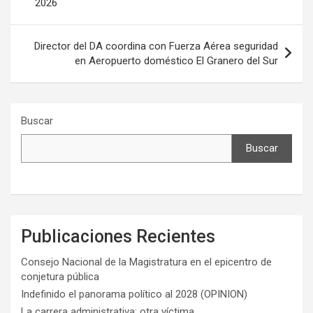
2026
entradas
Director del DA coordina con Fuerza Aérea seguridad
en Aeropuerto doméstico El Granero del Sur
Buscar
Buscar
Publicaciones Recientes
Consejo Nacional de la Magistratura en el epicentro de
conjetura pública
Indefinido el panorama político al 2028 (OPINION)
La carrera administrativa: otra víctima