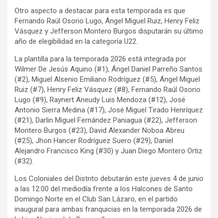
Otro aspecto a destacar para esta temporada es que
Fernando Raúl Osorio Lugo, Ángel Miguel Ruiz, Henry Feliz
Vásquez y Jefferson Montero Burgos disputarán su último
año de elegibilidad en la categoría U22.
La plantilla para la temporada 2026 está integrada por
Wilmer De Jesús Aquino (#1), Ángel Daniel Parreño Santos
(#2), Miguel Alsenio Emiliano Rodríguez (#5), Ángel Miguel
Ruiz (#7), Henry Feliz Vásquez (#8), Fernando Raúl Osorio
Lugo (#9), Raynert Aneudy Luis Mendoza (#12), José
Antonio Sierra Medina (#17), José Miguel Tirado Henríquez
(#21), Darlin Miguel Fernández Paniagua (#22), Jefferson
Montero Burgos (#23), David Alexander Noboa Abreu
(#25), Jhon Hancer Rodríguez Suero (#29), Daniel
Alejandro Francisco King (#30) y Juan Diego Montero Ortiz
(#32).
Los Coloniales del Distrito debutarán este jueves 4 de junio
a las 12:00 del mediodía frente a los Halcones de Santo
Domingo Norte en el Club San Lázaro, en el partido
inaugural para ambas franquicias en la temporada 2026 de