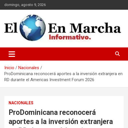
Saltar
domingo, agosto 9, 2026
al
contenido
elmundoenmarcha.net
Inicio
Nacionales
ProDominicana reconocerá aportes a la inversión extranjera en
RD durante el Americas Investment Forum 2026
NACIONALES
ProDominicana reconocerá
aportes a la inversión extranjera