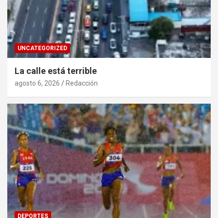
UNCATEGORIZED
La calle está terrible
agosto 6, 2026
Redacción
DEPORTES