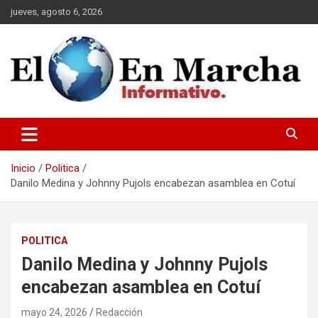
Saltar
jueves, agosto 6, 2026
al
contenido
elmundoenmarcha.net
Inicio
Politica
Danilo Medina y Johnny Pujols encabezan asamblea en Cotuí
POLITICA
Danilo Medina y Johnny Pujols
encabezan asamblea en Cotuí
mayo 24, 2026
Redacción