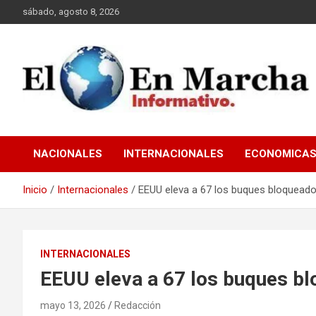
Saltar
sábado, agosto 8, 2026
al
contenido
elmundoenmarcha.net
NACIONALES
INTERNACIONALES
ECONOMICA
Inicio
Internacionales
EEUU eleva a 67 los buques bloquead
INTERNACIONALES
EEUU eleva a 67 los buques b
mayo 13, 2026
Redacción