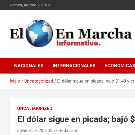
Saltar
viernes, agosto 7, 2026
al
contenido
elmundoenmarcha.net
NACIONALES
INTERNACIONALES
ECONOMICA
Inicio
Uncategorized
El dólar sigue en picada; bajó $1.48 y 
UNCATEGORIZED
El dólar sigue en picada; bajó
noviembre 20, 2025
Redacción