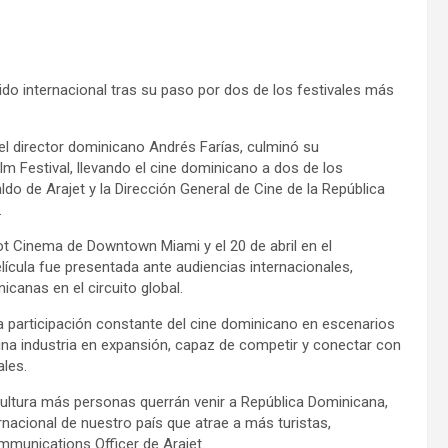
rido internacional tras su paso por dos de los festivales más
del director dominicano Andrés Farías, culminó su
ilm Festival, llevando el cine dominicano a dos de los
do de Arajet y la Dirección General de Cine de la República
.
pot Cinema de Downtown Miami y el 20 de abril en el
ícula fue presentada ante audiencias internacionales,
icanas en el circuito global.
a participación constante del cine dominicano en escenarios
una industria en expansión, capaz de competir y conectar con
ales.
cultura más personas querrán venir a República Dominicana,
nacional de nuestro país que atrae a más turistas,
mmunications Officer de Arajet.