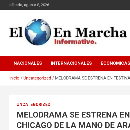
Saltar
sábado, agosto 8, 2026
al
contenido
elmundoenmarcha.net
NACIONALES
INTERNACIONALES
ECONOMICA
Inicio
Uncategorized
MELODRAMA SE ESTRENA EN FESTIVAL
UNCATEGORIZED
MELODRAMA SE ESTRENA EN 
CHICAGO DE LA MANO DE ARA