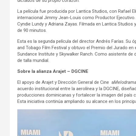
dictados de su propio corazón.
La película fue producida por Lantica Studios, con Rafael 
internacional Jimmy Jean-Louis como Productor Ejecutivo. 
Cyndie Lundy y Adriana Zayas. Filmada en Lantica Studios y
de 90 minutos.
Esta es la segunda película del director Andrés Farías. Su 
and Tobago Film Festival y obtuvo el Premio del Jurado en el
Sundance Institute y Skywalker Ranch. Como asistente de di
de talla mundial.
Sobre la alianza Arajet – DGCINE
El apoyo de Arajet y Dirección General de Cine a
Melodram
acuerdo institucional entre la aerolínea y la DGCINE, diseña
producciones dominicanas y fortalecer la imagen del país co
Esta iniciativa continúa ampliando su alcance en los princ