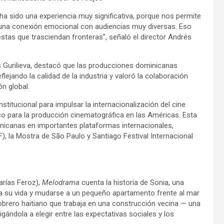
 sido una experiencia muy significativa, porque nos permite
una conexión emocional con audiencias muy diversas. Eso
tas que trasciendan fronteras”, señaló el director Andrés
 Gurilieva, destacó que las producciones dominicanas
lejando la calidad de la industria y valoró la colaboración
n global.
titucional para impulsar la internacionalización del cine
co para la producción cinematográfica en las Américas. Esta
icanas en importantes plataformas internacionales,
F), la Mostra de São Paulo y Santiago Festival Internacional
arías Feroz),
Melodrama
cuenta la historia de Sonia, una
da su vida y mudarse a un pequeño apartamento frente al mar
obrero haitiano que trabaja en una construcción vecina — una
igándola a elegir entre las expectativas sociales y los