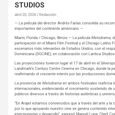
STUDIOS
abril 20, 2026
Redacción
— La película del director Andrés Farías consolida su recor
importantes del continente americano —
Miami, Florida / Chicago, Illinois — La película
Melodrama
, 
participación en el Miami Film Festival y el Chicago Latino F
escenarios más relevantes de Estados Unidos, con el respal
Dominicana (DGCINE), en colaboración con Lantica Studios
Las proyecciones tuvieron lugar el 17 de abril en el Silvers
Landmark’s Century Centre Cinema en Chicago, donde la pel
reafirmando el creciente interés por las producciones domin
La presencia de
Melodrama
en ambos festivales reafirma l
internacionales, evidenciando el crecimiento sostenido de 
públicos diversos a través de historias auténticas y univers
“En Arajet estamos convencidos que a través del arte y la 
por lo que apoyando nuestro cine se genera contenido inter
inversionistas y desarrollo”, expresó Manuel Luna, Chief Co