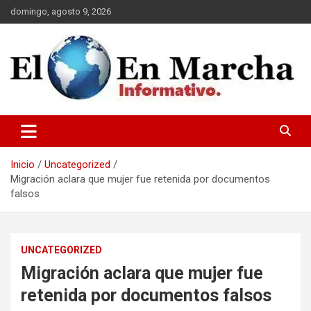
Saltar
domingo, agosto 9, 2026
al
contenido
elmundoenmarcha.net
Inicio
Uncategorized
Migración aclara que mujer fue retenida por documentos
falsos
UNCATEGORIZED
Migración aclara que mujer fue
retenida por documentos falsos