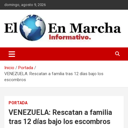
Saltar
domingo, agosto 9, 2026
al
contenido
elmundoenmarcha.net
Inicio
Portada
VENEZUELA: Rescatan a familia tras 12 días bajo los
escombros
PORTADA
VENEZUELA: Rescatan a familia
tras 12 días bajo los escombros