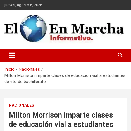
Saltar
jueves, agosto 6, 2026
al
contenido
elmundoenmarcha.net
Inicio
Nacionales
Milton Morrison imparte clases de educación vial a estudiantes
de 6to de bachillerato
NACIONALES
Milton Morrison imparte clases
de educación vial a estudiantes