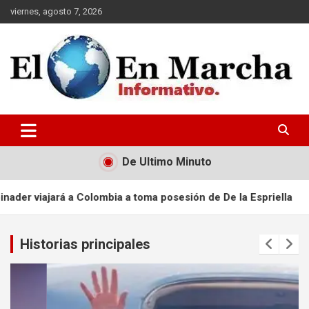
Saltar
viernes, agosto 7, 2026
al
contenido
elmundoenmarcha.net
De Ultimo Minuto
á a Colombia a toma posesión de De la Espriella
Valdez Albi
Historias principales