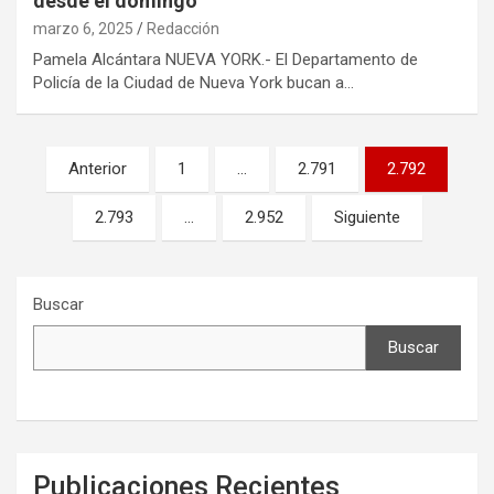
desde el domingo
marzo 6, 2025
Redacción
Pamela Alcántara NUEVA YORK.- El Departamento de
Policía de la Ciudad de Nueva York bucan a…
Paginación
Anterior
1
…
2.791
2.792
de
2.793
…
2.952
Siguiente
entradas
Buscar
Buscar
Publicaciones Recientes