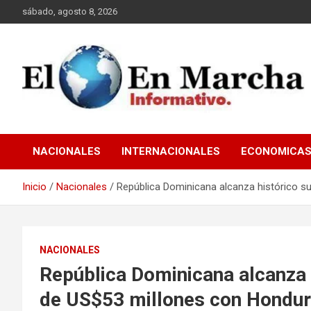
Saltar
sábado, agosto 8, 2026
al
contenido
elmundoenmarcha.net
NACIONALES
INTERNACIONALES
ECONOMICA
Inicio
Nacionales
República Dominicana alcanza histórico su
NACIONALES
República Dominicana alcanza 
de US$53 millones con Hondura