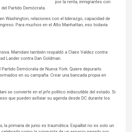
por la renta, inmigrantes con
 del Partido Demócrata.
 en Washington, relaciones con el liderazgo, capacidad de
ongreso. Para muchos en el Alto Manhattan, eso todavía
ensiva. Mamdani también respaldó a Claire Valdez contra
rad Lander contra Dan Goldman.
l Partido Demócrata de Nueva York. Quiere depurarlo.
 formados en su campaña. Crear una bancada propia en
i se convierte en el jefe político indiscutible del estado. Si
eso que pueden asfixiar su agenda desde DC durante los
 la primaria de junio es traumática. Espaillat no es solo un
ue celebrada como la conquista de un espacio negado por