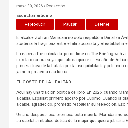
mayo 30, 2026
Redacción
Escuchar artículo
Reproducir
Pausar
Detener
El alcalde Zohran Mamdani no solo respaldó a Darializa Ávil
sostenía la frágil paz entre el ala socialista y el establis
La escena fue calculada: prime time en The Briefing with Jen
excolaboradora suya, que ahora quiere el escaño de Adrian
primera línea de la batalla por la asequibilidad» y peleando 
ya no representa esa lucha.
EL COSTO DE LA LEALTAD
Aquí hay una traición política de libro. En 2025, cuando M
alcaldía, Espaillat primero apostó por Cuomo. Cuando la ola
alcalde, agradecido, prometió respaldar su reelección. Eso
Un año después, esa promesa está muerta. Mamdani no solo
su capital simbólico detrás de la mujer que quiere jubilar a Es