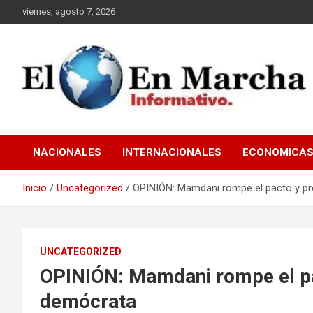
Saltar
viernes, agosto 7, 2026
al
contenido
elmundoenmarcha.net
NACIONALES
INTERNACIONALES
ECONOMICA
Inicio
Uncategorized
OPINIÓN: Mamdani rompe el pacto y pr
UNCATEGORIZED
OPINIÓN: Mamdani rompe el pac
demócrata