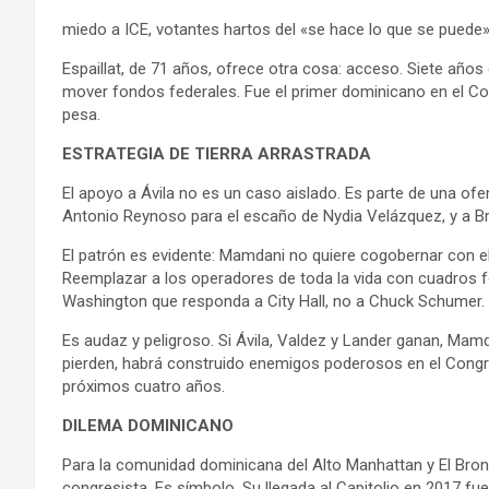
miedo a ICE, votantes hartos del «se hace lo que se puede»
Espaillat, de 71 años, ofrece otra cosa: acceso. Siete años
mover fondos federales. Fue el primer dominicano en el C
pesa.
ESTRATEGIA DE TIERRA ARRASTRADA
El apoyo a Ávila no es un caso aislado. Es parte de una of
Antonio Reynoso para el escaño de Nydia Velázquez, y a B
El patrón es evidente: Mamdani no quiere cogobernar con e
Reemplazar a los operadores de toda la vida con cuadros
Washington que responda a City Hall, no a Chuck Schumer.
Es audaz y peligroso. Si Ávila, Valdez y Lander ganan, Mamdan
pierden, habrá construido enemigos poderosos en el Congr
próximos cuatro años.
DILEMA DOMINICANO
Para la comunidad dominicana del Alto Manhattan y El Bronx,
congresista. Es símbolo. Su llegada al Capitolio en 2017 f